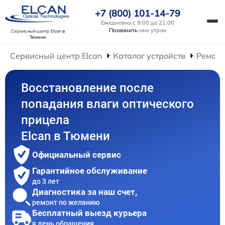
+7 (800) 101-14-79
Ежедневно с 9:00 до 21:00
Позвонить
мне утром
Сервисный центр Elcan
в
Тюмени
Сервисный центр Elcan
Каталог устройств
Ремонт
Восстановление после
попадания влаги оптического
прицела
Elcan в Тюмени
Официальный сервис
Гарантийное обслуживание
до 3 лет
Диагностика за наш счет,
ремонт по желанию
Бесплатный выезд курьера
в день обращения