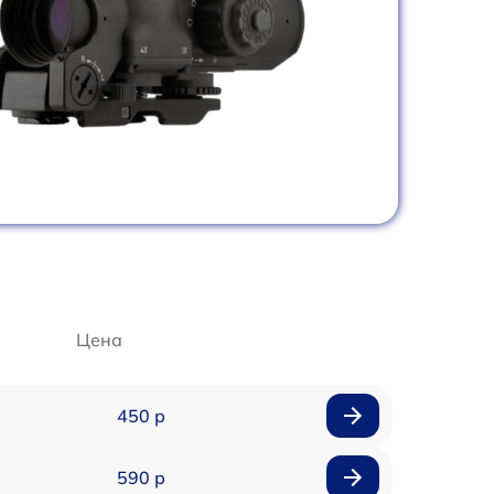
Цена
450 р
590 р