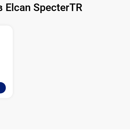
590 р
Elcan SpecterTR
1000 р
1100 р
750 р
590 р
650 р
650 р
750 р