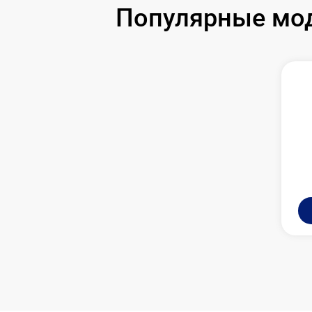
Замена USB порта
Популярные мод
Ремонт цепи питания
Замена матрицы
Замена дисплея (экрана)
Ремонт разъема
Ремонт Wi-Fi
Восстановление после попадания влаги
Ремонт платы управления
(восстановление)