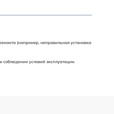
750 р
1550 р
2000 р
 ремонта (например, неправильная установка
650 р
590 р
и соблюдении условий эксплуатации.
1250 р
590 р
650 р