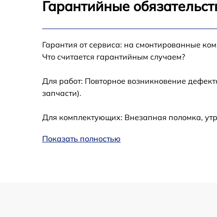
Калибровка и настройка тепловизора
Гарантийные обязательст
Ремонт датчика синхроимпульсов
Гарантия от сервиса: на смонтированные ко
Ремонт оптики
Что считается гарантийным случаем?
Для работ: Повторное возникновение дефект
Восстановление питания
запчасти).
Замена ключей управления
Для комплектующих: Внезапная поломка, утр
Замена корпуса
Показать полностью
Замена аккумулятора
Замена процессора