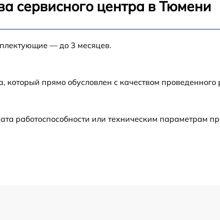
от 60 мин
ва сервисного центра в Тюмени
от 60 мин
мплектующие — до 3 месяцев.
от 60 мин
а, который прямо обусловлен с качеством проведенного
от 60 мин
от 60 мин
ата работоспособности или техническим параметрам пр
от 60 мин
от 60 мин
от 60 мин