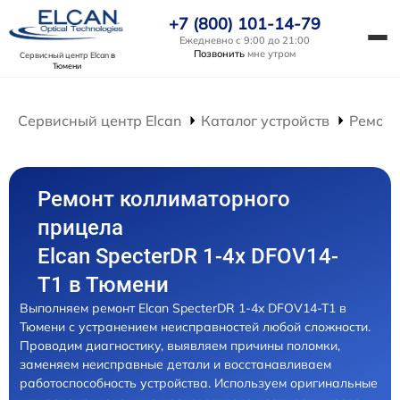
+7 (800) 101-14-79
Ежедневно с 9:00 до 21:00
Позвонить
мне утром
Сервисный центр Elcan
в
Тюмени
Сервисный центр Elcan
Каталог устройств
Ремонт
Ремонт коллиматорного
прицела
Elcan SpecterDR 1-4x DFOV14-
T1 в Тюмени
Выполняем ремонт Elcan SpecterDR 1-4x DFOV14-T1 в
Тюмени с устранением неисправностей любой сложности.
Проводим диагностику, выявляем причины поломки,
заменяем неисправные детали и восстанавливаем
работоспособность устройства. Используем оригинальные