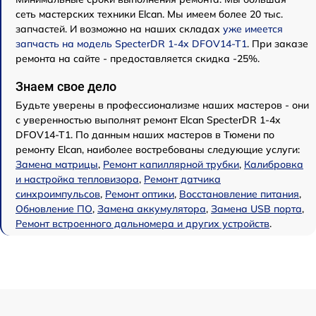
сеть мастерских техники Elcan. Мы имеем более 20 тыс.
запчастей. И возможно на наших складах
уже имеется
запчасть на модель SpecterDR 1-4x DFOV14-T1
. При заказе
ремонта на сайте - предоставляется скидка -25%.
Знаем свое дело
Будьте уверены в профессионализме наших мастеров - они
с уверенностью выполнят ремонт Elcan SpecterDR 1-4x
DFOV14-T1. По данным наших мастеров в Тюмени по
ремонту Elcan, наиболее востребованы следующие услуги:
Замена матрицы
,
Ремонт капиллярной трубки
,
Калибровка
и настройка тепловизора
,
Ремонт датчика
синхроимпульсов
,
Ремонт оптики
,
Восстановление питания
,
Обновление ПО
,
Замена аккумулятора
,
Замена USB порта
,
Ремонт встроенного дальномера и других устройств
.